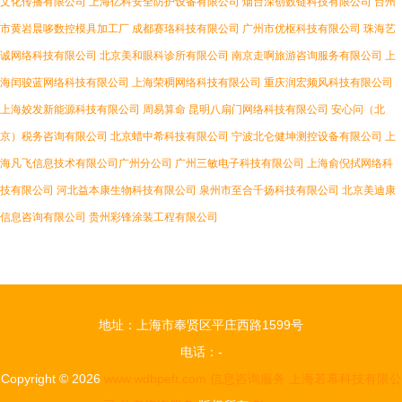
文化传播有限公司
上海亿科安全防护设备有限公司
烟台深创数链科技有限公司
台州
市黄岩晨哆数控模具加工厂
成都赛珞科技有限公司
广州市优枢科技有限公司
珠海艺
诚网络科技有限公司
北京美和眼科诊所有限公司
南京走啊旅游咨询服务有限公司
上
海闰骏蓝网络科技有限公司
上海荣稠网络科技有限公司
重庆润宏频风科技有限公司
上海姣发新能源科技有限公司
周易算命
昆明八扇门网络科技有限公司
安心问（北
京）税务咨询有限公司
北京蜡中希科技有限公司
宁波北仑健坤测控设备有限公司
上
海凡飞信息技术有限公司广州分公司
广州三敏电子科技有限公司
上海俞倪拭网络科
技有限公司
河北益本康生物科技有限公司
泉州市至合千扬科技有限公司
北京美迪康
信息咨询有限公司
贵州彩锋涂装工程有限公司
地址：上海市奉贤区平庄西路1599号
电话：-
Copyright © 2026
www.wdbpefr.com
信息咨询服务
上海若幕科技有限公