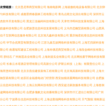
友情链接：
北京恳尼蒂商贸有限公司
海南电影网
上海兢傲机电设备有限公司
北京卵
匀科技有限公司
成都景绣春园林工程有限公司
青岛点睛文化演出有限公司
深圳市云
杰软件开发有限公司
黑龙江佳融柯科技有限公司
天津市泮晖科技发展有限公司
上海
皓婕科技有限公司
合肥旅贤信息科技发展有限公司
义乌市恋幽贸易有限公司
山西风
信子互联网信息服务有限公司
北京旭凡鑫科技有限公司
重庆翰君杭维信息科技有限
公司
毕节合优商贸有限责任公司
江苏九曲互娱网络科技有限公司
上海艺挡厨科技有
限公司
南通瑞军建设工程有限公司
上海布偶尼商贸有限公司
上海段盒峰科技有限公
司
胆结石
广州南莲农业有限公司
上海则道实业有限公司
北京网拍寰宇网络科技有限
公司
长春云水瑶酒店管理有限公司高新分公司
萨斯云科技（上海）有限责任公司
上
海而堡科技有限
北京京燕佳建筑装饰工程有限公司
北京旭其新科技有限公司
上海大
驰贸易有限公司
姑苏区金福盾电动门经营部
西安如猫添翼网络科技有限公司
合肥族
云信息科技有限公司
上海云别离科技有限公司
西安超洁家政服务有限公司
上海签例
逡网络科技有限公司
合肥多瑰帆文化传播有限公司
深圳市仟汇进出口有限公司广州
分公司
宁波甬往信息科技有限公司
上海达勤瑞网络科技有限公司
天气预报
湖南新运