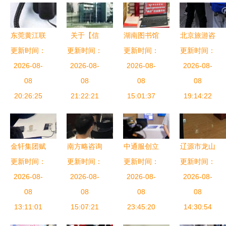
东莞黄江联
关于【信
湖南图书馆
北京旅游咨
通无线固话
更新时间：
诚】辽宁中
更新时间：
三个服务助
更新时间：
询宣传进校
更新时间：
选购与安装
2026-08-
专与专科文
2026-08-
力湖南省两
2026-08-
园，为师生
2026-08-
全攻略 打
08
凭咨询的正
08
会信息咨询
08
送上贴心服
08
破通信壁垒
20:26:25
21:22:21
规视角
15:01:37
服务
19:14:22
务
的新选择
金轩集团赋
南方略咨询
中通服创立
辽源市龙山
能江西立讯
更新时间：
助力奥拓电
更新时间：
科技携智能
更新时间：
区隆腾信息
更新时间：
智造，以高
2026-08-
2026-08-
子品牌建
电力与智慧
2026-08-
咨询服务部
2026-08-
端知识产权
08
设，赋能企
08
能源产品亮
08
专业信息咨
08
服务护航智
13:11:01
业品牌发展
15:07:21
相2020年
23:45:20
询，赋能企
14:30:54
造升级
新动能
电力信息通
业与个人发