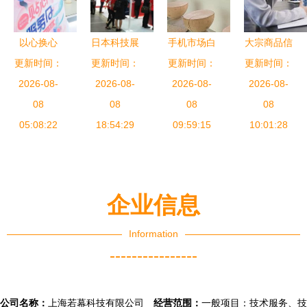
信新技术大
展
会，引领能
以心换心
日本科技展
手机市场白
大宗商品信
源信息化服
绿厂如何通
更新时间：
更新时间：
会盛典 消
更新时间：
热化 高品
息咨询公司
更新时间：
务新潮流
过信息咨询
2026-08-
费电子展、
2026-08-
质服务与信
2026-08-
2026-08-
命名宝典
服务拉近与
08
通信网络
08
息咨询成
08
专业、创意
08
消费者的距
05:08:22
展、秋季IT
18:54:29
OPPO破局
09:59:15
与市场的完
10:01:28
离
展与电脑产
关键
美结合
品展全解析
企业信息
Information
----------------
公司名称：
上海若幕科技有限公司
经营范围：
一般项目：技术服务、技