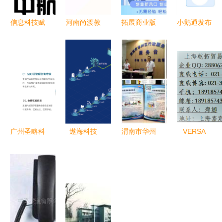
信息科技赋
河南尚渡教
拓展商业版
小鹅通发布
能，重塑信
育咨询 专
图 中国手
心理行业数
息咨询服务
业引领，点
游厂家项目
字化解决方
新生态
亮学子未来
带您走向成
案，构建全
之路
功的信息咨
链路经营闭
询策略
环
广州圣略科
遨海科技
渭南市华州
VERSA
技 铸就全
ECDIS产品
区开通信用
AFH-316系
栈式项目经
荣获中国船
咨询服务窗
列高压不锈
理的黄埔军
级社型式认
口 优化营
钢过滤器信
校
可 助力航
商环境的新
息解析及应
运数字化转
举措
用咨询建议
型的关键一